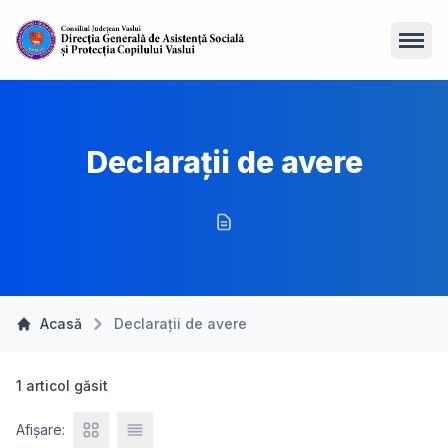
Open
Declarații de avere
Acasă
Declarații de avere
1 articol găsit
Afișare: