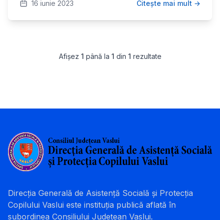
16 iunie 2023
Citește mai mult →
Afișez
1
până la
1
din
1
rezultate
Direcția Generală de Asistență Socială și Protecția
Copilului Vaslui este instituția publică aflată în
subordinea Consiliului Județean Vaslui.