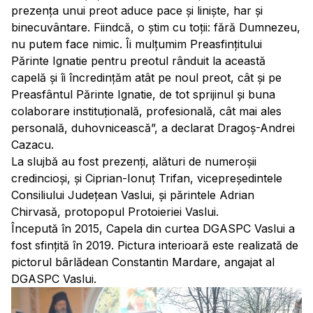
prezența unui preot aduce pace și liniște, har și
binecuvântare. Fiindcă, o știm cu toții: fără Dumnezeu,
nu putem face nimic. Îi mulțumim Preasfințitului
Părinte Ignatie pentru preotul rânduit la această
capelă și îi încredințăm atât pe noul preot, cât și pe
Preasfântul Părinte Ignatie, de tot sprijinul și buna
colaborare instituțională, profesională, cât mai ales
personală, duhovnicească”, a declarat Dragoș-Andrei
Cazacu.
La slujbă au fost prezenți, alături de numeroșii
credincioși, și Ciprian-Ionuț Trifan, vicepreședintele
Consiliului Județean Vaslui, și părintele Adrian
Chirvasă, protopopul Protoieriei Vaslui.
Începută în 2015, Capela din curtea DGASPC Vaslui a
fost sfințită în 2019. Pictura interioară este realizată de
pictorul bârlădean Constantin Mardare, angajat al
DGASPC Vaslui.