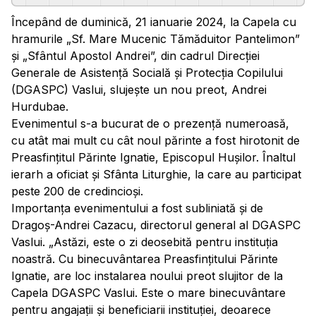
Începând de duminică, 21 ianuarie 2024, la Capela cu
hramurile „Sf. Mare Mucenic Tămăduitor Pantelimon”
și „Sfântul Apostol Andrei”, din cadrul Direcției
Generale de Asistență Socială și Protecția Copilului
(DGASPC) Vaslui, slujește un nou preot, Andrei
Hurdubae.
Evenimentul s-a bucurat de o prezență numeroasă,
cu atât mai mult cu cât noul părinte a fost hirotonit de
Preasfințitul Părinte Ignatie, Episcopul Hușilor. Înaltul
ierarh a oficiat și Sfânta Liturghie, la care au participat
peste 200 de credincioși.
Importanța evenimentului a fost subliniată și de
Dragoș-Andrei Cazacu, directorul general al DGASPC
Vaslui. „Astăzi, este o zi deosebită pentru instituția
noastră. Cu binecuvântarea Preasfințitului Părinte
Ignatie, are loc instalarea noului preot slujitor de la
Capela DGASPC Vaslui. Este o mare binecuvântare
pentru angajații și beneficiarii instituției, deoarece