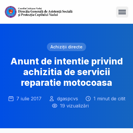
Open
Achiziții directe
Anunt de intentie privind
achizitia de servicii
reparatie motocoasa
7 iulie 2017
dgaspcvs
1 minut de citit
19 vizualizări