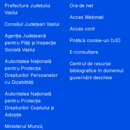
Prefectura Județului
Ora de net
Vaslui
Acces Webmail
Consiliul Județean Vaslui
Acces cont
Agenția Județeană
Politică cookie-uri (UE)
pentru Plăți și Inspecție
Socială Vaslui
E-consultare
Autoritatea Națională
Centrul de resurse
pentru Protecția
bibliografice în domeniul
Drepturilor Persoanelor
guvernării deschise
cu Dizabilități
Autoritatea Națională
pentru Protecția
Drepturilor Copilului și
Adopție
Ministerul Muncii,