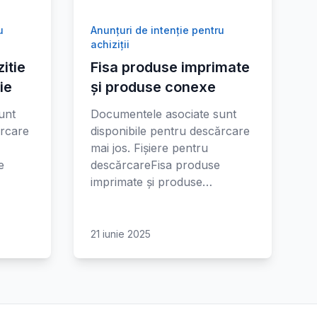
u
Anunțuri de intenție pentru
achiziții
itie
Fisa produse imprimate
ie
și produse conexe
unt
Documentele asociate sunt
ărcare
disponibile pentru descărcare
mai jos. Fișiere pentru
e
descărcareFisa produse
imprimate și produse…
21 iunie 2025