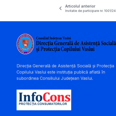
Articolul anterior
Invitatie de participare nr. 1001/
Direcția Generală de Asistență Socială și Protecția
Copilului Vaslui este instituția publică aflată în
subordinea Consiliului Județean Vaslui.