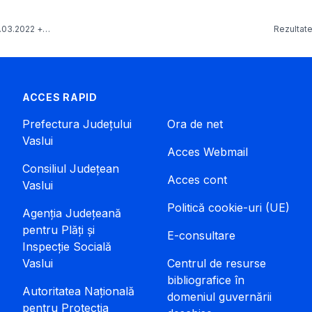
24.03.2022 +…
Rezultate
ACCES RAPID
Prefectura Județului
Ora de net
Vaslui
Acces Webmail
Consiliul Județean
Acces cont
Vaslui
Politică cookie-uri (UE)
Agenția Județeană
pentru Plăți și
E-consultare
Inspecție Socială
Vaslui
Centrul de resurse
bibliografice în
Autoritatea Națională
domeniul guvernării
pentru Protecția