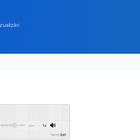
zualizări
-:--
1x
Powered By
GSpeech