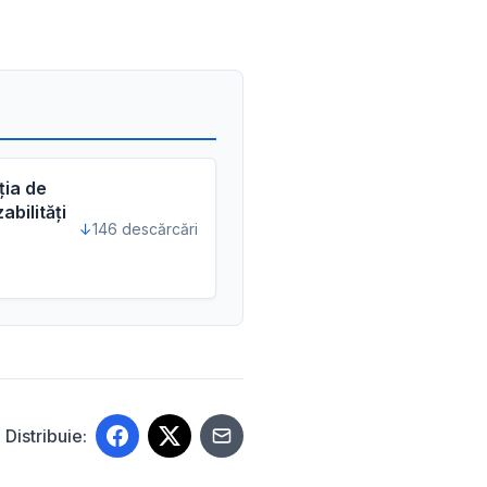
ţia de
abilități
146 descărcări
Distribuie: