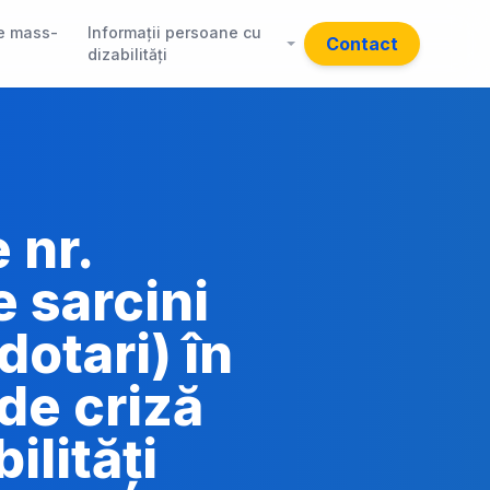
e mass-
Informații persoane cu
Contact
dizabilități
 nr.
 sarcini
dotari) în
de criză
ilități