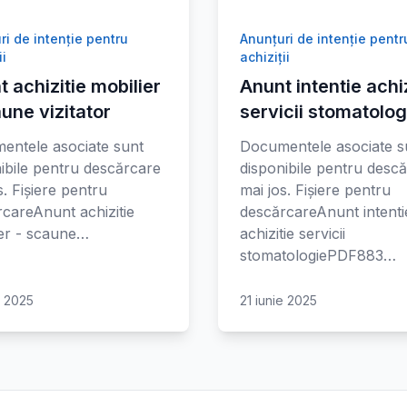
ri de intenție pentru
Anunțuri de intenție pentr
ii
achiziții
 achizitie mobilier
Anunt intentie achiz
une vizitator
servicii stomatolog
entele asociate sunt
Documentele asociate s
ibile pentru descărcare
disponibile pentru desc
s. Fișiere pentru
mai jos. Fișiere pentru
careAnunt achizitie
descărcareAnunt intenti
ier - scaune…
achizitie servicii
stomatologiePDF883…
e 2025
21 iunie 2025