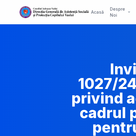
Despre
Acasă
Noi
Inv
1027/24
privind a
cadrul 
pentru