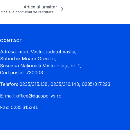
Articolul următor
 finale la concursul de recrutare…
CONTACT
Adresa: mun. Vaslui, județul Vaslui,
Suburbia Moara Grecilor,
Șoseaua Națională Vaslui - Iași, nr. 1,
Cod poștal: 730003
Telefon: 0235/315.138, 0235/316.143, 0235/317.223
E-mail:
office@dgaspc-vs.ro
Fax: 0235.315346