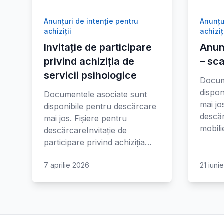
Anunțuri de intenție pentru
Anunțu
achiziții
achiziț
Invitație de participare
Anunt
privind achiziția de
– sca
servicii psihologice
Docum
dispon
Documentele asociate sunt
mai jo
disponibile pentru descărcare
descăr
mai jos. Fișiere pentru
mobil
descărcareInvitație de
participare privind achiziția…
7 aprilie 2026
21 iuni