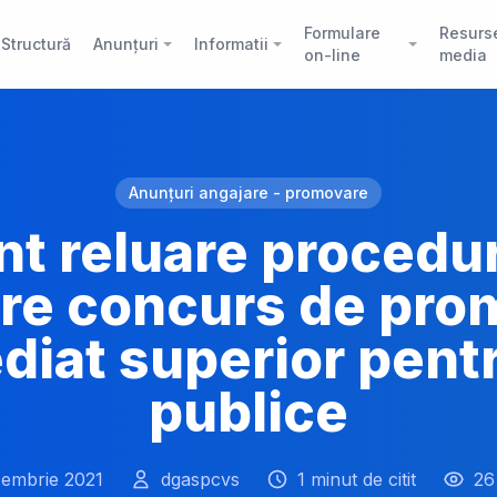
Formulare
Resurs
Structură
Anunțuri
Informatii
on-line
media
Anunțuri angajare - promovare
t reluare procedu
re concurs de pro
diat superior pentr
publice
cembrie 2021
dgaspcvs
1 minut de citit
26