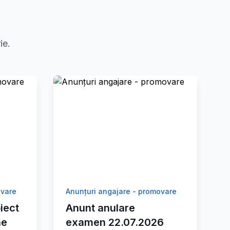
ie.
ovare
Anunțuri angajare - promovare
iect
Anunt anulare
ne
examen 22.07.2026