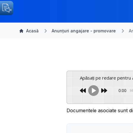
Acasă
Anunțuri angajare - promovare
A
Apăsați pe redare pentru 
0:00
Documentele asociate sunt di