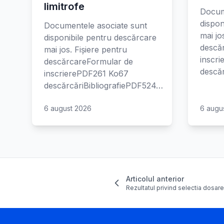
limitrofe
Docum
dispon
Documentele asociate sunt
mai jo
disponibile pentru descărcare
descă
mai jos. Fișiere pentru
inscr
descărcareFormular de
descăr
inscrierePDF261 Ko67
descărcăriBibliografiePDF524…
6 august 2026
6 augu
Articolul anterior
Rezultatul privind selectia dosar