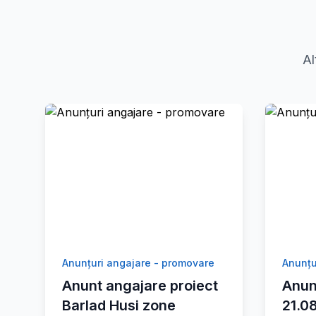
Al
Anunțuri angajare - promovare
Anunțu
Anunt angajare proiect
Anun
Barlad Husi zone
21.0