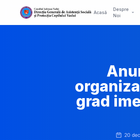
Despre
Acasă
Noi
Anun
organiza
grad ime
20 de