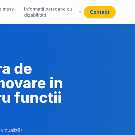
e mass-
Informații persoane cu
Contact
dizabilități
ra de
movare in
u functii
 vizualizări