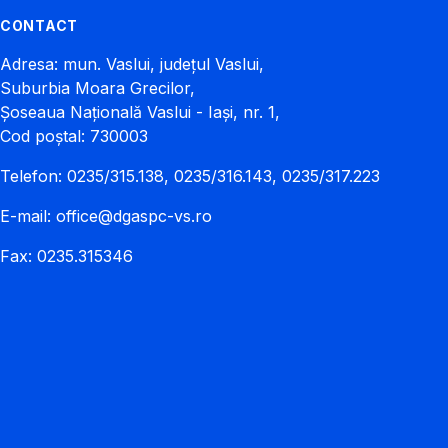
CONTACT
Adresa: mun. Vaslui, județul Vaslui,
Suburbia Moara Grecilor,
Șoseaua Națională Vaslui - Iași, nr. 1,
Cod poștal: 730003
Telefon: 0235/315.138, 0235/316.143, 0235/317.223
E-mail:
office@dgaspc-vs.ro
Fax: 0235.315346