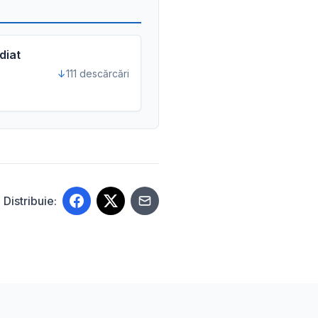
diat
111 descărcări
Distribuie: