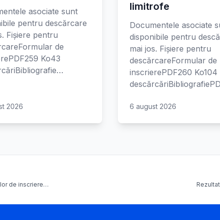
limitrofe
entele asociate sunt
ibile pentru descărcare
Documentele asociate s
s. Fișiere pentru
disponibile pentru desc
rcareFormular de
mai jos. Fișiere pentru
ierePDF259 Ko43
descărcareFormular de
căriBibliografie…
inscrierePDF260 Ko104
descărcăriBibliografie
st 2026
6 august 2026
elor de inscriere…
Rezultat