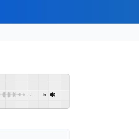
-:--
1x
Powered By
GSpeech