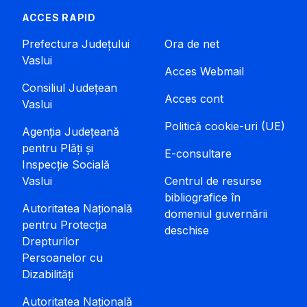
ACCES RAPID
Prefectura Județului
Ora de net
Vaslui
Acces Webmail
Consiliul Județean
Acces cont
Vaslui
Politică cookie-uri (UE)
Agenția Județeană
pentru Plăți și
E-consultare
Inspecție Socială
Vaslui
Centrul de resurse
bibliografice în
Autoritatea Națională
domeniul guvernării
pentru Protecția
deschise
Drepturilor
Persoanelor cu
Dizabilități
Autoritatea Națională