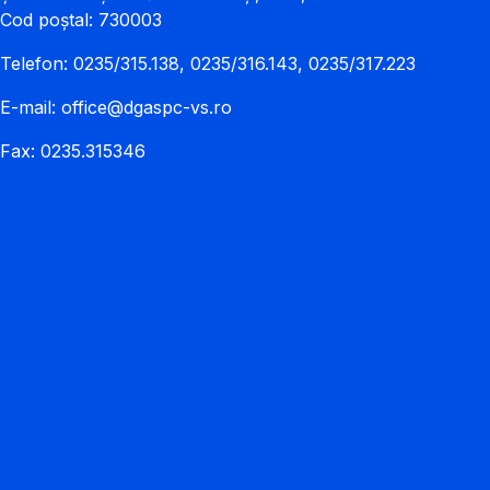
Cod poștal: 730003
Telefon: 0235/315.138, 0235/316.143, 0235/317.223
E-mail:
office@dgaspc-vs.ro
Fax: 0235.315346