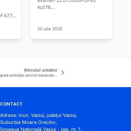
examen 22.07.2026PDF93
Ko178…
PDF477…
20 iulie 2026
Articolul următor
cipare achiziție servicii medicale…
CONTACT
Adresa: mun. Vaslui, județul Vaslui,
Suburbia Moara Grecilor,
Șoseaua Națională Vaslui - Iași, nr. 1,