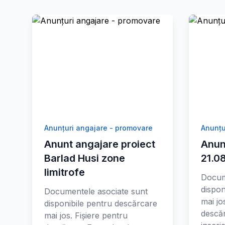
Anunțuri angajare - promovare
Anunțu
Anunt angajare proiect
Anun
Barlad Husi zone
21.0
limitrofe
Docum
dispon
Documentele asociate sunt
mai jo
disponibile pentru descărcare
descă
mai jos. Fișiere pentru