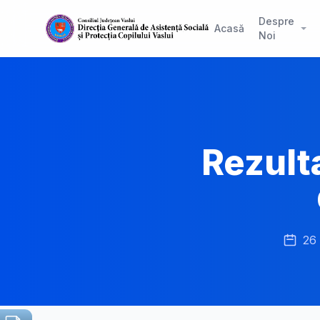
Despre
Acasă
Noi
Rezulta
26 