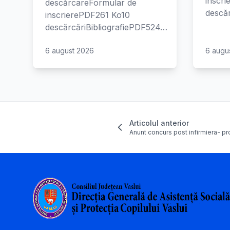
inscr
descărcareFormular de
descăr
inscrierePDF261 Ko10
descărcăriBibliografiePDF524…
6 august 2026
6 augu
Articolul anterior
Anunt concurs post infirmiera- p