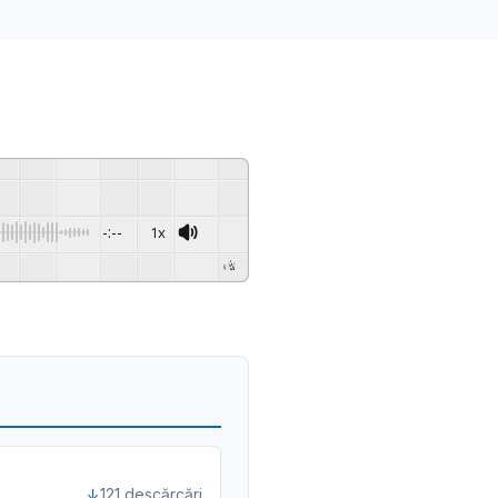
-:--
1x
Powered By
GSpeech
121 descărcări