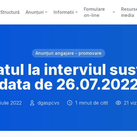
Formulare
Resurs
Structură
Anunțuri
Informatii
on-line
media
Anunțuri angajare - promovare
tul la interviul sus
data de 26.07.202
iulie 2022
dgaspcvs
1 minut de citit
21 viz