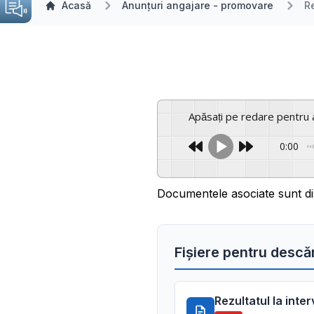
Acasă
Anunțuri angajare - promovare
Re
Apăsați pe redare pentru 
0:00
Documentele asociate sunt di
Fișiere pentru descă
Rezultatul la inte