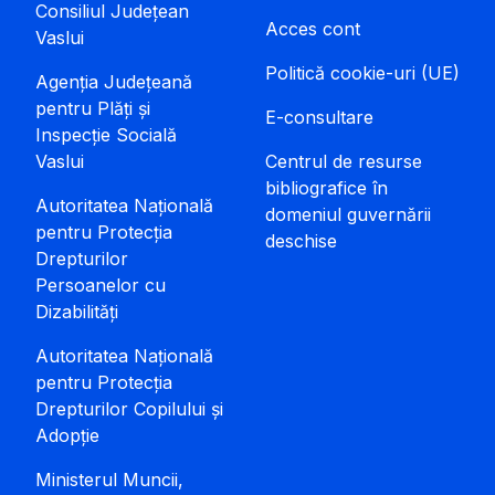
Consiliul Județean
Acces cont
Vaslui
Politică cookie-uri (UE)
Agenția Județeană
pentru Plăți și
E-consultare
Inspecție Socială
Vaslui
Centrul de resurse
bibliografice în
Autoritatea Națională
domeniul guvernării
pentru Protecția
deschise
Drepturilor
Persoanelor cu
Dizabilități
Autoritatea Națională
pentru Protecția
Drepturilor Copilului și
Adopție
Ministerul Muncii,