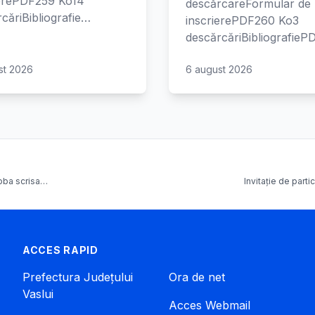
ierePDF259 Ko14
descărcareFormular de
căriBibliografie…
inscrierePDF260 Ko3
descărcăriBibliografie
st 2026
6 august 2026
roba scrisa…
Invitație de parti
ACCES RAPID
Prefectura Județului
Ora de net
Vaslui
Acces Webmail