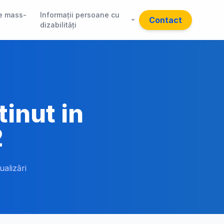
e mass-
Informații persoane cu
Contact
dizabilități
tinut in
2
ualizări