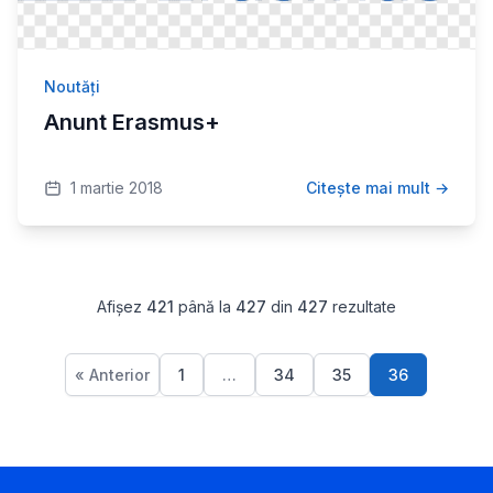
Noutăți
Anunt Erasmus+
1 martie 2018
Citește mai mult →
Afișez
421
până la
427
din
427
rezultate
« Anterior
1
…
34
35
36
Paginație articole
Pagina
Pagina
Pagina
Pagina