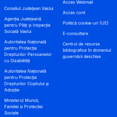
Acces Webmail
Consiliul Județean Vaslui
Acces cont
Agenția Județeană
Politică cookie-uri (UE)
pentru Plăți și Inspecție
Socială Vaslui
E-consultare
Autoritatea Națională
Centrul de resurse
pentru Protecția
bibliografice în domeniul
Drepturilor Persoanelor
guvernării deschise
cu Dizabilități
Autoritatea Națională
pentru Protecția
Drepturilor Copilului și
Adopție
Ministerul Muncii,
Familiei si Protectiei
Sociale