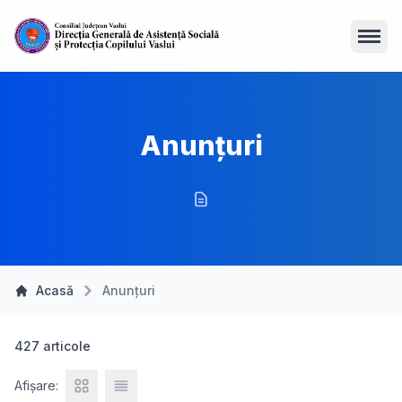
Open
Anunțuri
Acasă
Anunțuri
427 articole
Afișare: